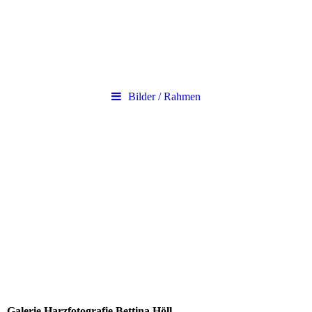
Bilder / Rahmen
Galerie Harzfotografie Bettina Höll